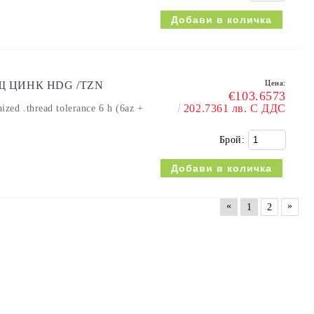
Цена:
ЕЩ ЦИНК HDG /TZN
€103.6573
202.7361 лв. С ДДС
 .thread tolerance 6 h (6az +
Брой:
«
»
1
2