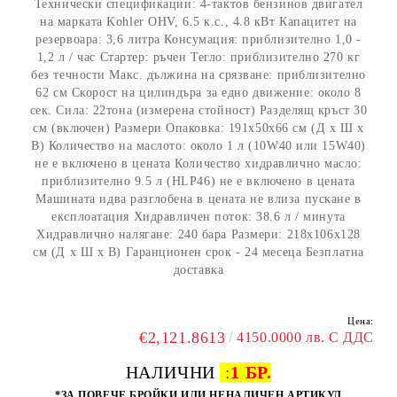
Технически спецификации: 4-тактов бензинов двигател
на марката Kohler OHV, 6.5 к.с., 4.8 кВт Капацитет на
резервоара: 3,6 литра Консумация: приблизително 1,0 -
1,2 л / час Стартер: ръчен Тегло: приблизително 270 кг
без течности Макс. дължина на срязване: приблизително
62 см Скорост на цилиндъра за едно движение: около 8
сек. Сила: 22тона (измерена стойност) Разделящ кръст 30
см (включен) Размери Опаковка: 191x50x66 см (Д x Ш x
В) Количество на маслото: около 1 л (10W40 или 15W40)
не е включено в цената Количество хидравлично масло:
приблизително 9.5 л (HLP46) не е включено в цената
Машината идва разглобена в цената не влиза пускане в
експлоатация Хидравличен поток: 38.6 л / минута
Хидравлично налягане: 240 бара Размери: 218x106x128
см (Д x Ш x В) Гаранционен срок - 24 месеца Безплатна
доставка
Цена:
€2,121.8613
4150.0000 лв. С ДДС
НАЛИЧНИ
:
1 БР.
*ЗА ПОВЕЧЕ БРОЙКИ ИЛИ НЕНАЛИЧЕН АРТИКУЛ