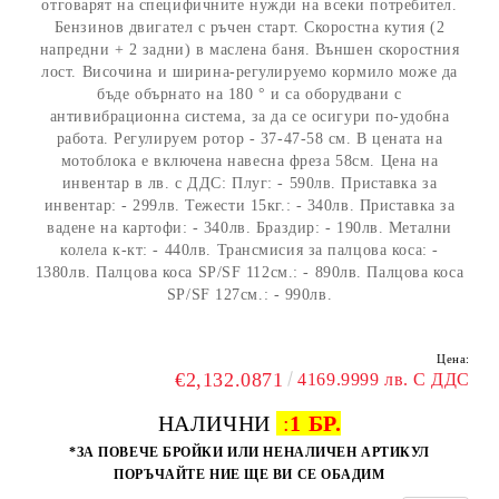
отговарят на специфичните нужди на всеки потребител.
Бензинов двигател с ръчен старт. Скоростна кутия (2
напредни + 2 задни) в маслена баня. Външен скоростния
лост. Височина и ширина-регулируемо кормило може да
бъде обърнато на 180 ° и са оборудвани с
антивибрационна система, за да се осигури по-удобна
работа. Регулируем ротор - 37-47-58 см. В цената на
мотоблока е включена навесна фреза 58см. Цена на
инвентар в лв. с ДДС: Плуг: - 590лв. Приставка за
инвентар: - 299лв. Тежести 15кг.: - 340лв. Приставка за
вадене на картофи: - 340лв. Браздир: - 190лв. Метални
колела к-кт: - 440лв. Трансмисия за палцова коса: -
1380лв. Палцова коса SP/SF 112см.: - 890лв. Палцова коса
SP/SF 127см.: - 990лв.
Цена:
€2,132.0871
4169.9999 лв. С ДДС
НАЛИЧНИ
:
1 БР.
*ЗА ПОВЕЧЕ БРОЙКИ ИЛИ НЕНАЛИЧЕН АРТИКУЛ
ПОРЪЧАЙТЕ НИЕ ЩЕ ВИ СЕ ОБАДИМ