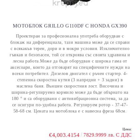
МОТОБЛОК GRILLO G110DF С HONDA GX390
Проектиран за професионална употреба оборудван с
блокаж на диференциала, тази машина може да се справи
с всякакъв терен, дори и в мокри условия. Изключително
гъвкав и безопасен, той се откроява със своята здравина и
лесна работа.Може да бъде оборудван с широка гама от
аксесоари, които да отговарят на специфичните нужди на
всеки потребител. Дизелов двигател с ръчен стартер. 4-
степенна скоростна кутия (3 напредни + 3 задни) в
маслена баня. Външен скоростния лост. Височина и
ширина-регулируемо кормило може да бъде обърнато на
180 ° и са оборудвани с антивибрационна система, за да
се осигури по-удобна работа. Регулируем ротор - 37-47-
58-68 см. Цената на мотоблока е с навесна фреза 68см.
Цена:
€4,003.4154
7829.9999 лв. С ДДС