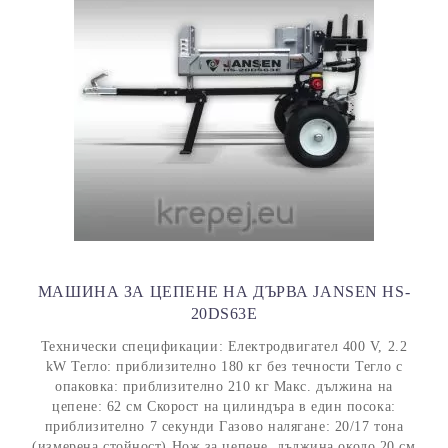
МАШИНА ЗА ЦЕПЕНЕ НА ДЪРВА JANSEN HS-
20DS63E
Технически спецификации: Електродвигател 400 V, 2.2
kW Тегло: приблизително 180 кг без течности Тегло с
опаковка: приблизително 210 кг Макс. дължина на
цепене: 62 см Скорост на цилиндъра в един посока:
приблизително 7 секунди Газово налягане: 20/17 тона
(измерена стойност) Нож за цепене, дължина около 20 см