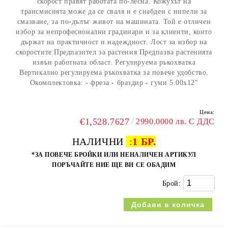
скорост правят работата по-лесна. Кожухът на
трансмисията може да се сваля и е снабден с нипели за
смазване, за по-дълъг живот на машината. Той е отличен
избор за непрофесионални градинари и за клиенти, които
държат на практичност и надеждност. Лост за избор на
скоростите Предпазител за растения Предпазва растенията
извън работната област. Регулируема ръкохватка
Вертикално регулируема ръкохватка за повече удобство.
Окомплектовка: - фреза - браздир - гуми 5.00x12"
Цена:
€1,528.7627
2990.0000 лв. С ДДС
НАЛИЧНИ
:
1 БР.
*ЗА ПОВЕЧЕ БРОЙКИ ИЛИ НЕНАЛИЧЕН АРТИКУЛ
ПОРЪЧАЙТЕ НИЕ ЩЕ ВИ СЕ ОБАДИМ
Брой: