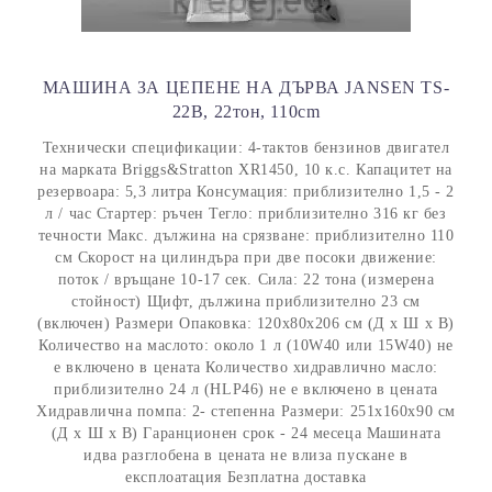
МАШИНА ЗА ЦЕПЕНЕ НА ДЪРВА JANSEN TS-
22B, 22тон, 110cm
Технически спецификации: 4-тактов бензинов двигател
на марката Briggs&Stratton XR1450, 10 к.с. Капацитет на
резервоара: 5,3 литра Консумация: приблизително 1,5 - 2
л / час Стартер: ръчен Тегло: приблизително 316 кг без
течности Макс. дължина на срязване: приблизително 110
см Скорост на цилиндъра при две посоки движение:
поток / връщане 10-17 сек. Сила: 22 тона (измерена
стойност) Щифт, дължина приблизително 23 см
(включен) Размери Опаковка: 120x80x206 см (Д x Ш x В)
Количество на маслото: около 1 л (10W40 или 15W40) не
е включено в цената Количество хидравлично масло:
приблизително 24 л (HLP46) не е включено в цената
Хидравлична помпа: 2- степенна Размери: 251x160x90 см
(Д x Ш x В) Гаранционен срок - 24 месеца Машината
идва разглобена в цената не влиза пускане в
експлоатация Безплатна доставка