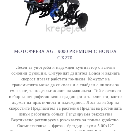
МОТОФРЕЗА AGT 9000 PREMIUM С HONDA
GX270.
Лесен за употреба и надежден култиватор с всички
основни функции. Сигурният двигател Honda и задната
скорост правят работата по-лесна. Кожухът на
трансмисията може да се сваля и е снабден с нипели за
смазване, за по-дълъг живот на машината. Той е отличен
избор за непрофесионални градинари и за клиенти, които
държат на практичност и надеждност. Лост за избор на
скоростите Предпазител за растения Предпазва растенията
извън работната област. Регулируема ръкохватка
Вертикално регулируема ръкохватка за повече удобство.
Окомплектовка: - фреза - браздир - гуми 5.00x12"