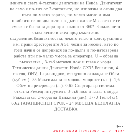
леките в света 4-тактови двигатели на Honda. Двигателят
не само е по-тих от 2-тактовите, но използва и около два
пъти по-малко гориво, по-малко масло и има
приблизително два пъти по-дълъг живот.Маслото не се
смесва с бензина дори при наклон от 360º. Запалването
става лесно и след продължително
съхранение.Компактността, лекото тегло и конструкцията
им, прави храсторезите AGT лесни за носене, като по
този начин се допринася за по-дълга и по-натоварена
работа при по-малко умора за оператора. U – образна
ръкохватка , 3-зъб метален нож и глава с корда.
Технически данни Двигател: Honda GX35 Бензинов, 4-
тактов, OHV, 1-цилиндров, въздушно охлаждане Обем
(куб.см.): 35 Максимална изходяща мощност (к.с.): 1,6
Обем на резервоара (л.): 0,65 Стартираща система:
откатна Режещ интрумент: 3-зъб нож и глава с корда
Ръкохватка: U-образна Дължина (мм): 1770 Тегло(кг):
6,62 ГАРАНЦИОНЕН СРОК - 24 МЕСЕЦА БЕЗПЛАТНА
ДОСТАВКА
Цена:
€500.5548
979.0001 лв. С ДДС