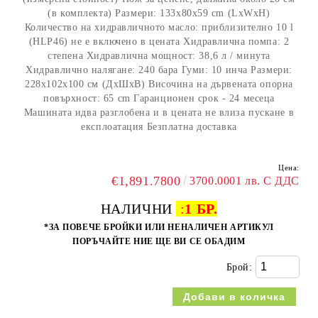
(в комплекта) Размери: 133x80x59 cm (LxWxH)
Количество на хидравличното масло: приблизително 10 l
(HLP46) не е включено в цената Хидравлична помпа: 2
степена Хидравлична мощност: 38,6 л / минута
Хидравлично налягане: 240 бара Гуми: 10 инча Размери:
228x102x100 см (ДхШхВ) Височина на дървената опорна
повърхност: 65 cm Гаранционен срок - 24 месеца
Машината идва разглобена и в цената не влиза пускане в
експлоатация Безплатна доставка
Цена:
€1,891.7800
3700.0001 лв. С ДДС
НАЛИЧНИ
:
1 БР.
*ЗА ПОВЕЧЕ БРОЙКИ ИЛИ НЕНАЛИЧЕН АРТИКУЛ
ПОРЪЧАЙТЕ НИЕ ЩЕ ВИ СЕ ОБАДИМ
Брой: