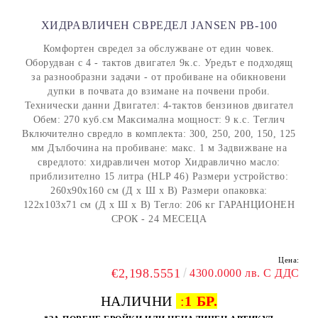
ХИДРАВЛИЧЕН СВРЕДЕЛ JANSEN PB-100
Комфортен свредел за обслужване от един човек.
Оборудван с 4 - тактов двигател 9к.с. Уредът е подходящ
за разнообразни задачи - от пробиване на обикновени
дупки в почвата до взимане на почвени проби.
Технически данни Двигател: 4-тактов бензинов двигател
Обем: 270 куб.см Максимална мощност: 9 к.с. Теглич
Включително свредло в комплекта: 300, 250, 200, 150, 125
мм Дълбочина на пробиване: макс. 1 м Задвижване на
свредлото: хидравличен мотор Хидравлично масло:
приблизително 15 литра (HLP 46) Размери устройство:
260x90x160 см (Д x Ш x В) Размери опаковка:
122x103x71 см (Д x Ш x В) Тегло: 206 кг ГАРАНЦИОНЕН
СРОК - 24 МЕСЕЦА
Цена:
€2,198.5551
4300.0000 лв. С ДДС
НАЛИЧНИ
:
1 БР.