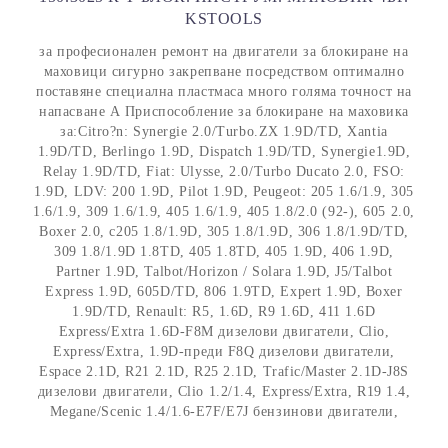
KSTOOLS
за професионален ремонт на двигатели за блокиране на
маховици сигурно закрепване посредством оптимално
поставяне специална пластмаса много голяма точност на
напасване А Приспособление за блокиране на маховика
за:Citro?n: Synergie 2.0/Turbo.ZX 1.9D/TD, Xantia
1.9D/TD, Berlingo 1.9D, Dispatch 1.9D/TD, Synergie1.9D,
Relay 1.9D/TD, Fiat: Ulysse, 2.0/Turbo Ducato 2.0, FSO:
1.9D, LDV: 200 1.9D, Pilot 1.9D, Peugeot: 205 1.6/1.9, 305
1.6/1.9, 309 1.6/1.9, 405 1.6/1.9, 405 1.8/2.0 (92-), 605 2.0,
Boxer 2.0, c205 1.8/1.9D, 305 1.8/1.9D, 306 1.8/1.9D/TD,
309 1.8/1.9D 1.8TD, 405 1.8TD, 405 1.9D, 406 1.9D,
Partner 1.9D, Talbot/Horizon / Solara 1.9D, J5/Talbot
Express 1.9D, 605D/TD, 806 1.9TD, Expert 1.9D, Boxer
1.9D/TD, Renault: R5, 1.6D, R9 1.6D, 411 1.6D
Express/Extra 1.6D-F8M дизелови двигатели, Clio,
Express/Extra, 1.9D-преди F8Q дизелови двигатели,
Espace 2.1D, R21 2.1D, R25 2.1D, Trafic/Master 2.1D-J8S
дизелови двигатели, Clio 1.2/1.4, Express/Extra, R19 1.4,
Megane/Scenic 1.4/1.6-E7F/E7J бензинови двигатели,