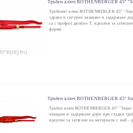
Тръбен ключ ROTHENBERGER 45° "Sup
Тръбният ключ ROTHENBERGER 45° "Super
здраво и сигурно хващане и задържане до
са с профил двойно Т, идеални за затяган
форми.
Тръбен ключ ROTHENBERGER 45° Sup
Тръбен ключ ROTHENBERGER 45° "Super S
хващане и задържане дори при гладки тръ
идеални за затягане на материали с най -