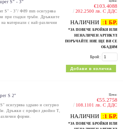
Цена:
er S" - 3"
€103.4088
202.2500 лв. С ДДС
 S" - 3"/ Ф89 mm осигурява
ри при гладки тръби. Дръжките
НАЛИЧНИ
:
1 БР.
е на материали с най-различни
*ЗА ПОВЕЧЕ БРОЙКИ ИЛИ
НЕНАЛИЧЕН АРТИКУЛ
ПОРЪЧАЙТЕ НИЕ ЩЕ ВИ СЕ
ОБАДИМ
Брой:
Цена:
er S 2"
€55.2758
108.1101 лв. С ДДС
" осигурява здраво и сигурно
би. Дръжки с профил двойно Т,
НАЛИЧНИ
:
1 БР.
 различни форми.
*ЗА ПОВЕЧЕ БРОЙКИ ИЛИ