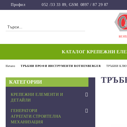
Профил
052 /33 33 89, GSM: 0897 / 87 29 87
БЕЗП
КАТАЛОГ КРЕПЕЖНИ ЕЛ
Начало
ТРЪБНИ ПРОФИ ИНСТРУМЕНТИ ROTHENBERGER
ТРЪБНИ КЛЮЧ
ТРЪБ
КАТЕГОРИИ
КРЕПЕЖНИ ЕЛЕМЕНТИ И
ДЕТАЙЛИ
FISCHER-ГЕРМАНИЯ
ГЕНЕРАТОРИ
АГРЕГАТИ.СТРОИТЕЛНА
ПЛАСТМАСОВ КРЕПЕЖ
МЕХАНИЗАЦИЯ
ПОЛИАМИД PA 6.6 NATUR /