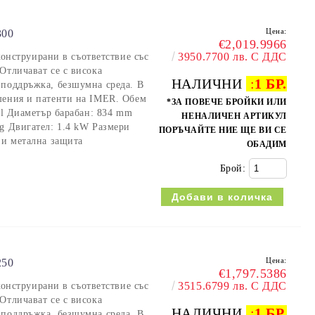
Цена:
00
€2,019.9966
3950.7700 лв. С ДДС
струирани в съответствие със
Отличават се с висока
НАЛИЧНИ
:
1 БР.
 поддръжка, безшумна среда. В
шения и патенти на IMER. Обем
*ЗА ПОВЕЧЕ БРОЙКИ ИЛИ
0 l Диаметър барабан: 834 mm
НЕНАЛИЧЕН АРТИКУЛ
kg Двигател: 1.4 kW Размери
ПОРЪЧАЙТЕ НИЕ ЩЕ ВИ СЕ
 и метална защита
ОБАДИМ
Брой:
Цена:
50
€1,797.5386
3515.6799 лв. С ДДС
струирани в съответствие със
Отличават се с висока
НАЛИЧНИ
:
1 БР.
 поддръжка, безшумна среда. В