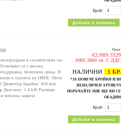
ОБАДИМ
Брой:
Цена:
50
€2,089.3329
4086.3800 лв. С ДДС
струирани в съответствие със
Отличават се с висока
НАЛИЧНИ
:
1 БР.
 поддръжка, безшумна среда. В
шения и патенти на IMER. Обем
*ЗА ПОВЕЧЕ БРОЙКИ ИЛИ
0 l Диаметър барабан: 834 mm
НЕНАЛИЧЕН АРТИКУЛ
kg Двигател: 1.4 kW Размери
ПОРЪЧАЙТЕ НИЕ ЩЕ ВИ СЕ
 и метална защита
ОБАДИМ
Брой: