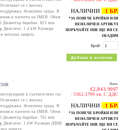
Отличават се с висока
НАЛИЧНИ
:
1 БР.
 поддръжка, безшумна среда. В
шения и патенти на IMER. Обем
*ЗА ПОВЕЧЕ БРОЙКИ ИЛИ
0 l Диаметър барабан: 823 mm
НЕНАЛИЧЕН АРТИКУЛ
kg Двигател: 1.4 kW Размери
ПОРЪЧАЙТЕ НИЕ ЩЕ ВИ СЕ
 и метална защита
ОБАДИМ
Брой:
Цена:
250R
€2,843.9997
5562.3799 лв. С ДДС
струирани в съответствие със
Отличават се с висока
НАЛИЧНИ
:
1 БР.
 поддръжка, безшумна среда. В
шения и патенти на IMER. Обем
*ЗА ПОВЕЧЕ БРОЙКИ ИЛИ
0 l Диаметър барабан: 702 mm
НЕНАЛИЧЕН АРТИКУЛ
kg Двигател: 1 kW Размери ДВШ:
ПОРЪЧАЙТЕ НИЕ ЩЕ ВИ СЕ
ална защита