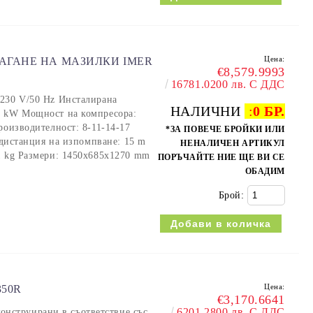
Цена:
АГАНЕ НА МАЗИЛКИ IMER
€8,579.9993
16781.0200 лв. С ДДС
 230 V/50 Hz Инсталирана
НАЛИЧНИ
:
0 БР.
2 kW Мощност на компресора:
роизводителност: 8-11-14-17
*ЗА ПОВЕЧЕ БРОЙКИ ИЛИ
. дистанция на изпомпване: 15 m
НЕНАЛИЧЕН АРТИКУЛ
1 kg Размери: 1450x685x1270 mm
ПОРЪЧАЙТЕ НИЕ ЩЕ ВИ СЕ
ОБАДИМ
Брой:
Цена:
350R
€3,170.6641
6201.2800 лв. С ДДС
струирани в съответствие със