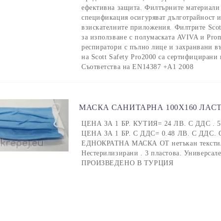
ефективна защита. Филтърните материали 
спецификация осигуряват дълготрайност и
взискателните приложения. Филтрите Scot
за използване с полумаската AVIVA и Pro
респиратори с пълно лице и захранвани 
на Scott Safety Pro2000 са сертифицирани
Съответства на EN14387 +А1 2008
МАСКА САНИТАРНА 100X160 ЛАС
ЦЕНА ЗА 1 БР. КУТИЯ= 24 ЛВ. С ДДС . 
ЦЕНА ЗА 1 БР. С ДДС= 0.48 ЛВ. С ДДС
ЕДНОКРАТНА МАСКА ОТ нетъкан текстил 
Нестерилизирани . 3 пластова. Универсал
ПРОИЗВЕДЕНО В ТУРЦИЯ