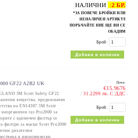
НАЛИЧНИ
:
2 БР.
*ЗА ПОВЕЧЕ БРОЙКИ ИЛИ
НЕНАЛИЧЕН АРТИКУЛ
ПОРЪЧАЙТЕ НИЕ ЩЕ ВИ СЕ
ОБАДИМ
Брой:
Цена:
00 GF22 A2B2 UK
€15.9676
31.2299 лв. С ДДС
AND 3M Scott Safety GF22
ганични вещества, предназначен
етства на EN14387 3M Scott
Брой:
 неорганичен газ Pro2000 за
торите с единичен филтър се
а филтри за маски Scott Pro2000
фични дихателни
чествена и икономически