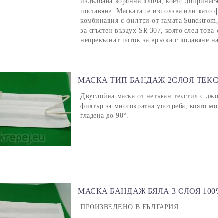
издълбана коронна плоча, което допринас
поставяне. Маската се използва или като
комбинация с филтри от гамата Sundstrom
за сгъстен въздух SR 307, която след това
непрекъснат поток за връзка с подаване на
МАСКА ТИП БАНДАЖ 2СЛОЯ ТЕК
Двуслойна маска от нетъкан текстил с джо
филтър за многократна употреба, която мо
гладена до 90°.
МАСКА БАНДАЖ БЯЛА 3 СЛОЯ 10
ПРОИЗВЕДЕНО В БЪЛГАРИЯ.