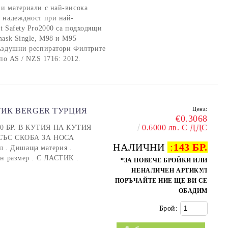
и материали с най-висока
 надеждност при най-
t Safety Pro2000 са подходящи
mask Single, M98 и M95
въздушни респиратори Филтрите
 по AS / NZS 1716: 2012.
Цена:
ТИК BERGER ТУРЦИЯ
€0.3068
0.6000 лв. С ДДС
50 БР. В КУТИЯ НА КУТИЯ
. СЪС СКОБА ЗА НОСА
НАЛИЧНИ
:
143 БР.
. Дишаща материя .
ен размер . С ЛАСТИК .
*ЗА ПОВЕЧЕ БРОЙКИ ИЛИ
НЕНАЛИЧЕН АРТИКУЛ
ПОРЪЧАЙТЕ НИЕ ЩЕ ВИ СЕ
ОБАДИМ
Брой: