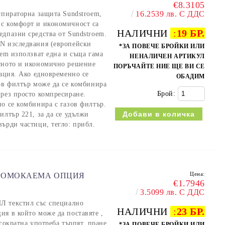
€8.3105
16.2539 лв. С ДДС
спираторна защита Sundstroem,
 с комфорт и икономичност са
НАЛИЧНИ
:
19 БР.
дпазни средства от Sundstroem.
EN изследвания (европейски
*ЗА ПОВЕЧЕ БРОЙКИ ИЛИ
oem използват една и съща гама
НЕНАЛИЧЕН АРТИКУЛ
асното и икономично решение
ПОРЪЧАЙТЕ НИЕ ЩЕ ВИ СЕ
уация. Ако едновременно се
ОБАДИМ
ов филтър може да се комбинира
Брой:
чрез просто компресиране.
о се комбинира с газов филтър.
илтър 221, за да се удължи
ърди частици, тегло: прибл.
Цена:
ПРОМОКАЕМА ОПЦИЯ
€1.7946
3.5099 лв. С ДДС
екстил със специално
НАЛИЧНИ
:
23 БР.
ия в който може да поставяте ,
гократна употреба търпят, пране,
*ЗА ПОВЕЧЕ БРОЙКИ ИЛИ