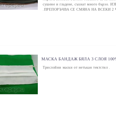
сушене и гладене, съхнат много бързо
.ПРЕПОРЪЧВА СЕ СМЯНА НА ВСЕКИ 2 
МАСКА БАНДАЖ БЯЛА 3 СЛОЯ 10
Трислойни маски от нетъкан тектстил .