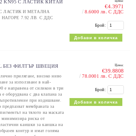
Цена:
2 KN95 С ЛАСТИК КИТАЙ
€4.3971
8.6000 лв. С ДДС
. С ЛАСТИК И МЕТАЛНА
 НАГОРЕ 7.92 ЛВ. С ДДС
Брой:
Цена:
XL БЕЗ ФИЛТЪР ШВЕЦИЯ
€39.8808
78.0001 лв. С ДДС
тлично прилягане, високо ниво
ане за използване в най-
00 е направена от силикон в три
Брой:
та е оборудвана с два клапана за
съпротивление при издишване.
о предпазват мембраната за
пигментът на тялото на маската
о минимизира риска от
еластични каишки за каишка на
-образен контур и имат голяма