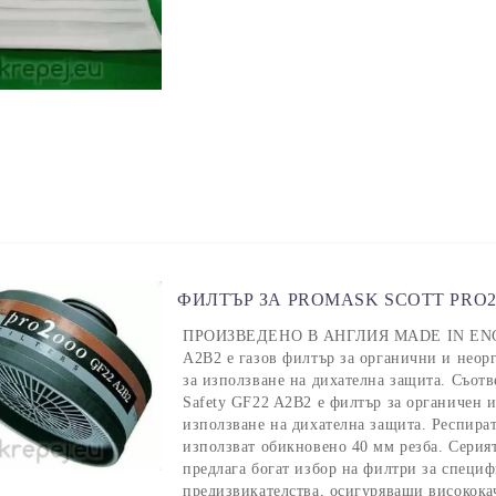
ФИЛТЪР ЗА PROMASK SCOTT PRO20
ПРОИЗВЕДЕНО В АНГЛИЯ MADE IN ENGL
A2B2 е газов филтър за органични и неор
за използване на дихателна защита. Съотв
Safety GF22 A2B2 е филтър за органичен и
използване на дихателна защита. Респира
използват обикновено 40 мм резба. Серият
предлага богат избор на филтри за специ
предизвикателства, осигуряващи високока