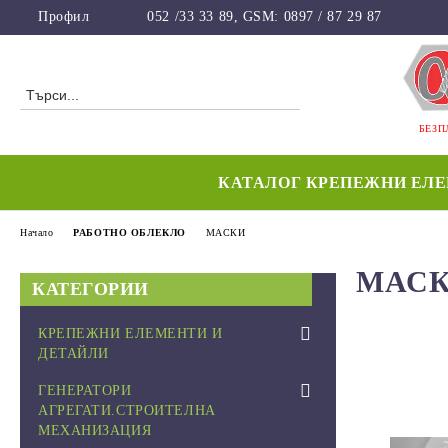
Профил
052 /33 33 89, GSM: 0897 / 87 29 87
БЕЗП
КАТАЛОГ КРЕПЕЖНИ ЕЛ
Начало
РАБОТНО ОБЛЕКЛО
МАСКИ
МАС
КАТЕГОРИИ
КРЕПЕЖНИ ЕЛЕМЕНТИ И
ДЕТАЙЛИ
FISCHER-ГЕРМАНИЯ
ГЕНЕРАТОРИ
АГРЕГАТИ.СТРОИТЕЛНА
ПЛАСТМАСОВ КРЕПЕЖ
МЕХАНИЗАЦИЯ
ПОЛИАМИД PA 6.6 NATUR /