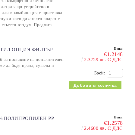
я за комфортно и безопасно
 филтриращо устройство в
, или в комбинация с приставка
 служи като дихателен апарат с
 сгъстен въздух. Предлага
Цена:
СТИЛ ОПЦИЯ ФИЛТЪР
€1.2148
2.3759 лв. С ДДС
б за поставяне на допълнителен
же да бъде прана, сушена и
Брой:
Цена:
0% ПОЛИПРOПИЛЕН PP
€1.2578
2.4600 лв. С ДДС