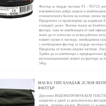
Филтър за твърди частици P2 - 701725, ре
изключително добра защита в комбинация
отличителните белези на всички лични пре
Продуктите са проектирани да надминат 
стандарт) далеч. Всички маски на Sundstr
филтри, така че комбинация от най-ефик
може да се използва за всяка работна сит
появят газове и частици, необходимия газ
с необходимия филтър за твърди частици 
Предпазва от всички видове частици. Лесн
Трябва да се комбинира с предварително ф
експлоатационният живот на филтъра за тв
50гр.
МАСКА ТИП БАНДАЖ 2СЛОЯ НЕ
ФИЛТЪР
Двуслоен ВОДОНЕПРОМУКАЕМ ТЕКСТИЛ т
покритие и джоб за допълнителна филтрац
марля , активен въглен. Маските са за мно