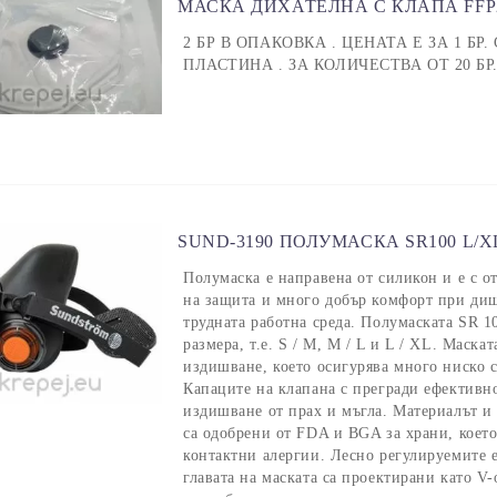
МАСКА ДИХАТЕЛНА С КЛАПА FFP
2 БР В ОПАКОВКА . ЦЕНАТА Е ЗА 1 БР
ПЛАСТИНА . ЗА КОЛИЧЕСТВА ОТ 20 БР.
SUND-3190 ПОЛУМАСКА SR100 L/
Полумаска е направена от силикон и е с о
на защита и много добър комфорт при диш
трудната работна среда. Полумаската SR 1
размера, т.е. S / M, M / L и L / XL. Маска
издишване, което осигурява много ниско 
Капаците на клапана с прегради ефективн
издишване от прах и мъгла. Материалът и 
са одобрени от FDA и BGA за храни, коет
контактни алергии. Лесно регулируемите 
главата на маската са проектирани като V