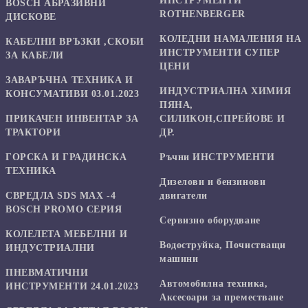
ИНСТРУМЕНТИ
BOSCH АБРАЗИВНИ
ROTHENBERGER
ДИСКОВЕ
КОЛЕДНИ НАМАЛЕНИЯ НА
КАБЕЛНИ ВРЪЗКИ ,СКОБИ
ИНСТРУМЕНТИ СУПЕР
ЗА КАБЕЛИ
ЦЕНИ
ЗАВАРЪЧНА ТЕХНИКА И
ИНДУСТРИАЛНА ХИМИЯ
КОНСУМАТИВИ 03.01.2023
ПЯНА,
ПРИКАЧЕН ИНВЕНТАР ЗА
СИЛИКОН,СПРЕЙОВЕ И
ТРАКТОРИ
ДР.
ГОРСКА И ГРАДИНСКА
Ръчни ИНСТРУМЕНТИ
ТЕХНИКА
Дизелови и бензинови
СВРЕДЛА SDS MAX -4
двигатели
BOSCH PROMO СЕРИЯ
Сервизно оборудване
КОЛЕЛЕТА МЕБЕЛНИ И
Водоструйка, Почистващи
ИНДУСТРИАЛНИ
машини
ПНЕВМАТИЧНИ
Автомобилна техника,
ИНСТРУМЕНТИ 24.01.2023
Аксесоари за преместване