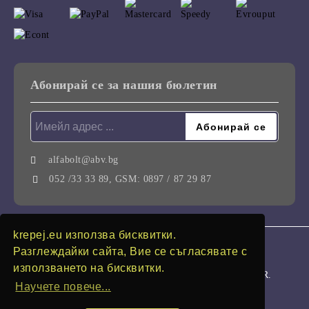
Абонирай се за нашия бюлетин
alfabolt@abv.bg
052 /33 33 89, GSM: 0897 / 87 29 87
krepej.eu използва бисквитки.
GDPR
Разглеждайки сайта, Вие се съгласявате с
използването на бисквитки.
Нашият онлайн магазин е 100% съобразен с GDPR.
Научете повече...
Моите лични данни