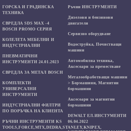
ГОРСКА И ГРАДИНСКА
Ръчни ИНСТРУМЕНТИ
ТЕХНИКА
Дизелови и бензинови
СВРЕДЛА SDS MAX -4
двигатели
BOSCH PROMO СЕРИЯ
Сервизно оборудване
КОЛЕЛЕТА МЕБЕЛНИ И
Водоструйка, Почистващи
ИНДУСТРИАЛНИ
машини
ПНЕВМАТИЧНИ
Автомобилна техника,
ИНСТРУМЕНТИ 24.01.2023
Аксесоари за преместване
СВРЕДЛА ЗА МЕТАЛ BOSCH
Mеталообработващи машини
КОМПЛЕКТИ
> Бормашини, Магнитни
УНИВЕРСАЛНИ
бормашини
ИНСТРУМЕНТИ
Аксесоари за магнитни
ИНДУСТРИАЛНИ ФИЛТРИ
бормашини
ПО ПОРЪЧКА НА КЛИЕНТА
DEWALT ЕЛ.ИНСТУМЕНТИ
РЪЧНИ ИНСТРУМЕНТИ KS
06.04.2022
TOOLS,FORCE,MTX,DEDRA,STANLEY,KNIPEX,