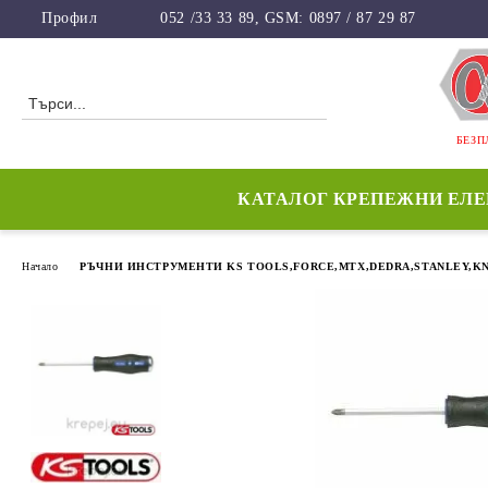
Профил
052 /33 33 89, GSM: 0897 / 87 29 87
БЕЗП
КАТАЛОГ КРЕПЕЖНИ ЕЛ
Начало
РЪЧНИ ИНСТРУМЕНТИ KS TOOLS,FORCE,MTX,DEDRA,STANLEY,KN