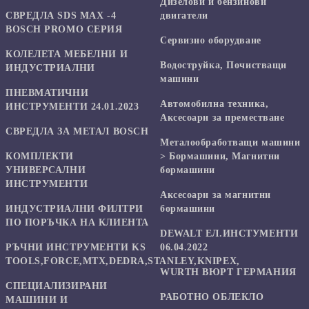
Дизелови и бензинови
СВРЕДЛА SDS MAX -4
двигатели
BOSCH PROMO СЕРИЯ
Сервизно оборудване
КОЛЕЛЕТА МЕБЕЛНИ И
Водоструйка, Почистващи
ИНДУСТРИАЛНИ
машини
ПНЕВМАТИЧНИ
Автомобилна техника,
ИНСТРУМЕНТИ 24.01.2023
Аксесоари за преместване
СВРЕДЛА ЗА МЕТАЛ BOSCH
Mеталообработващи машини
КОМПЛЕКТИ
> Бормашини, Магнитни
УНИВЕРСАЛНИ
бормашини
ИНСТРУМЕНТИ
Аксесоари за магнитни
ИНДУСТРИАЛНИ ФИЛТРИ
бормашини
ПО ПОРЪЧКА НА КЛИЕНТА
DEWALT ЕЛ.ИНСТУМЕНТИ
РЪЧНИ ИНСТРУМЕНТИ KS
06.04.2022
TOOLS,FORCE,MTX,DEDRA,STANLEY,KNIPEX,
WURTH ВЮРТ ГЕРМАНИЯ
СПЕЦИАЛИЗИРАНИ
РАБОТНО ОБЛЕКЛО
МАШИНИ И