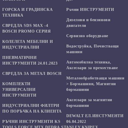
ГОРСКА И ГРАДИНСКА
Ръчни ИНСТРУМЕНТИ
ТЕХНИКА
Дизелови и бензинови
СВРЕДЛА SDS MAX -4
двигатели
BOSCH PROMO СЕРИЯ
Сервизно оборудване
КОЛЕЛЕТА МЕБЕЛНИ И
Водоструйка, Почистващи
ИНДУСТРИАЛНИ
машини
ПНЕВМАТИЧНИ
Автомобилна техника,
ИНСТРУМЕНТИ 24.01.2023
Аксесоари за преместване
СВРЕДЛА ЗА МЕТАЛ BOSCH
Mеталообработващи машини
КОМПЛЕКТИ
> Бормашини, Магнитни
УНИВЕРСАЛНИ
бормашини
ИНСТРУМЕНТИ
Аксесоари за магнитни
ИНДУСТРИАЛНИ ФИЛТРИ
бормашини
ПО ПОРЪЧКА НА КЛИЕНТА
DEWALT ЕЛ.ИНСТУМЕНТИ
РЪЧНИ ИНСТРУМЕНТИ KS
06.04.2022
TOOLS,FORCE,MTX,DEDRA,STANLEY,KNIPEX,