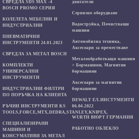
СВРЕДЛА SDS MAX -4
двигатели
BOSCH PROMO СЕРИЯ
Сервизно оборудване
КОЛЕЛЕТА МЕБЕЛНИ И
Водоструйка, Почистващи
ИНДУСТРИАЛНИ
машини
ПНЕВМАТИЧНИ
Автомобилна техника,
ИНСТРУМЕНТИ 24.01.2023
Аксесоари за преместване
СВРЕДЛА ЗА МЕТАЛ BOSCH
Mеталообработващи машини
КОМПЛЕКТИ
> Бормашини, Магнитни
УНИВЕРСАЛНИ
бормашини
ИНСТРУМЕНТИ
Аксесоари за магнитни
ИНДУСТРИАЛНИ ФИЛТРИ
бормашини
ПО ПОРЪЧКА НА КЛИЕНТА
DEWALT ЕЛ.ИНСТУМЕНТИ
РЪЧНИ ИНСТРУМЕНТИ KS
06.04.2022
TOOLS,FORCE,MTX,DEDRA,STANLEY,KNIPEX,
WURTH ВЮРТ ГЕРМАНИЯ
СПЕЦИАЛИЗИРАНИ
РАБОТНО ОБЛЕКЛО
МАШИНИ И
КОНСУМАТИВИ ЗА МЕТАЛ