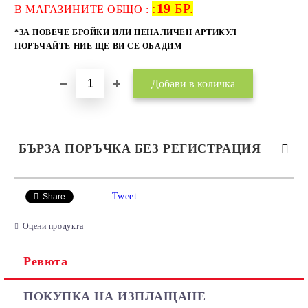
:
19
БР.
Добави в желани
В МАГАЗИНИТЕ ОБЩО :
*ЗА ПОВЕЧЕ БРОЙКИ ИЛИ НЕНАЛИЧЕН АРТИКУЛ
ПОРЪЧАЙТЕ НИЕ ЩЕ ВИ СЕ ОБАДИМ
БЪРЗА ПОРЪЧКА БЕЗ РЕГИСТРАЦИЯ
САМО ПОПЪЛНЕТЕ 2 ПОЛЕТА
Tweet
Share
Оцени продукта
Ревюта
Ние ще се свържем с вас в рамките на работния ден.
ПОКУПКА НА ИЗПЛАЩАНЕ