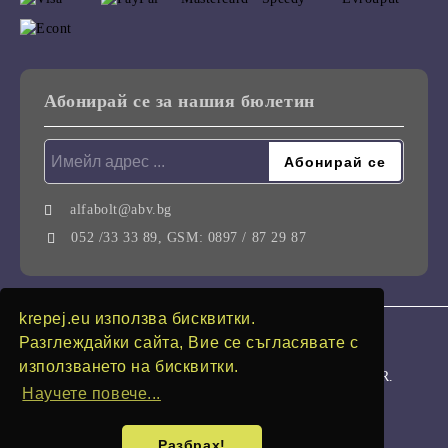
Абонирай се за нашия бюлетин
alfabolt@abv.bg
052 /33 33 89, GSM: 0897 / 87 29 87
krepej.eu използва бисквитки.
GDPR
Разглеждайки сайта, Вие се съгласявате с
използването на бисквитки.
Нашият онлайн магазин е 100% съобразен с GDPR.
Научете повече...
Моите лични данни
Разбрах!