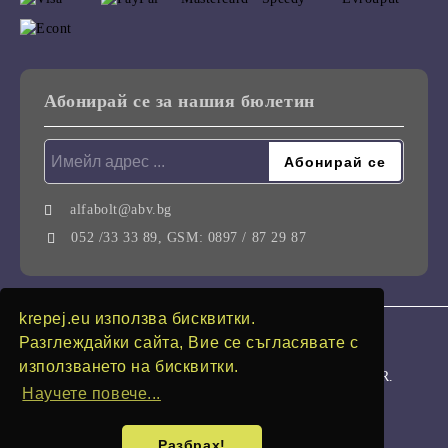
Абонирай се за нашия бюлетин
alfabolt@abv.bg
052 /33 33 89, GSM: 0897 / 87 29 87
krepej.eu използва бисквитки.
GDPR
Разглеждайки сайта, Вие се съгласявате с
използването на бисквитки.
Нашият онлайн магазин е 100% съобразен с GDPR.
Научете повече...
Моите лични данни
Разбрах!