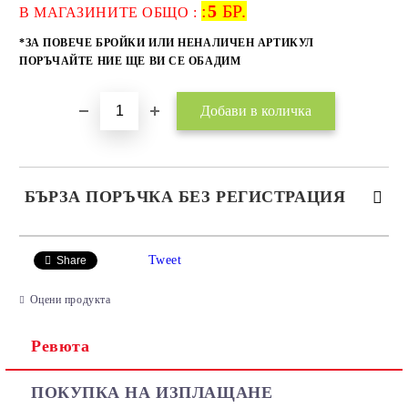
:
5
БР.
Добави в желани
В МАГАЗИНИТЕ ОБЩО :
*ЗА ПОВЕЧЕ БРОЙКИ ИЛИ НЕНАЛИЧЕН АРТИКУЛ
ПОРЪЧАЙТЕ НИЕ ЩЕ ВИ СЕ ОБАДИМ
БЪРЗА ПОРЪЧКА БЕЗ РЕГИСТРАЦИЯ
САМО ПОПЪЛНЕТЕ 2 ПОЛЕТА
Tweet
Share
Оцени продукта
Ревюта
Ние ще се свържем с вас в рамките на работния ден.
ПОКУПКА НА ИЗПЛАЩАНЕ