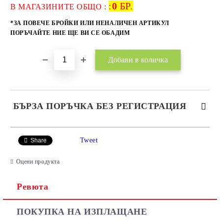
:
0
БР.
Добави в желани
В МАГАЗИНИТЕ ОБЩО :
*ЗА ПОВЕЧЕ БРОЙКИ ИЛИ НЕНАЛИЧЕН АРТИКУЛ
ПОРЪЧАЙТЕ НИЕ ЩЕ ВИ СЕ ОБАДИМ
БЪРЗА ПОРЪЧКА БЕЗ РЕГИСТРАЦИЯ
САМО ПОПЪЛНЕТЕ 2 ПОЛЕТА
Tweet
Share
Оцени продукта
Ревюта
Ние ще се свържем с вас в рамките на работния ден.
ПОКУПКА НА ИЗПЛАЩАНЕ