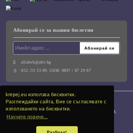
Абонирай се за нашия бюлетин
alfabolt@abv.bg
052 /33 33 89, GSM: 0897 / 87 29 87
krepej.eu използва бисквитки.
GDPR
Разглеждайки сайта, Вие се съгласявате с
използването на бисквитки.
Нашият онлайн магазин е 100% съобразен с GDPR.
Научете повече...
Моите лични данни
Разбрах!