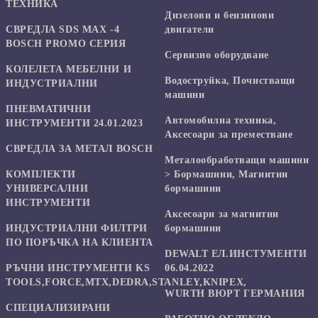
ТЕХНИКА
Дизелови и бензинови
СВРЕДЛА SDS MAX -4
двигатели
BOSCH PROMO СЕРИЯ
Сервизно оборудване
КОЛЕЛЕТА МЕБЕЛНИ И
Водоструйка, Почистващи
ИНДУСТРИАЛНИ
машини
ПНЕВМАТИЧНИ
Автомобилна техника,
ИНСТРУМЕНТИ 24.01.2023
Аксесоари за преместване
СВРЕДЛА ЗА МЕТАЛ BOSCH
Mеталообработващи машини
КОМПЛЕКТИ
> Бормашини, Магнитни
УНИВЕРСАЛНИ
бормашини
ИНСТРУМЕНТИ
Аксесоари за магнитни
ИНДУСТРИАЛНИ ФИЛТРИ
бормашини
ПО ПОРЪЧКА НА КЛИЕНТА
DEWALT ЕЛ.ИНСТУМЕНТИ
РЪЧНИ ИНСТРУМЕНТИ KS
06.04.2022
TOOLS,FORCE,MTX,DEDRA,STANLEY,KNIPEX,
WURTH ВЮРТ ГЕРМАНИЯ
СПЕЦИАЛИЗИРАНИ