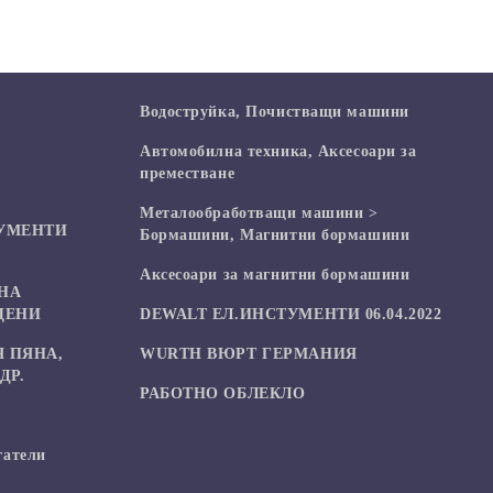
Водоструйка, Почистващи машини
Автомобилна техника, Аксесоари за
преместване
Mеталообработващи машини >
УМЕНТИ
Бормашини, Магнитни бормашини
Аксесоари за магнитни бормашини
НА
ЦЕНИ
DEWALT ЕЛ.ИНСТУМЕНТИ 06.04.2022
 ПЯНА,
WURTH ВЮРТ ГЕРМАНИЯ
ДР.
РАБОТНО ОБЛЕКЛО
гатели