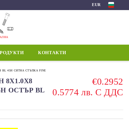
EUR
МАЛНА
ПРОДУКТИ
КОНТАКТИ
ЕН BL 45H СИТНА СТЪПКА FINE
€0.2952
 8Х1.0Х8
5H ОСТЪР BL
0.5774 лв. С ДДС