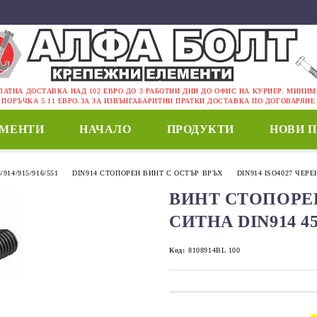
ЛАТНА ДОСТАВКА НАД 102 ЕВРО ДО 3 РАБОТНИ ДНИ ДО ОФИС НА КУРИЕР. МИНИ
ПОРЪЧКА 5.11 ЕВРО.ЗА ЗА ИЗВЪНГАБАРИТНИ ПРАТКИ ДОСТАВКА ПО ДОГОВАРЯНЕ
ЕМЕНТИ
НАЧАЛО
ПРОДУКТИ
НОВИ 
14/915/916/551
DIN914 СТОПОРЕН ВИНТ С ОСТЪР ВРЪХ
DIN914 ISO4027 ЧЕР
ВИНТ СТОПОРЕН
СИТНА DIN914 4
Код:
8108914BL 100