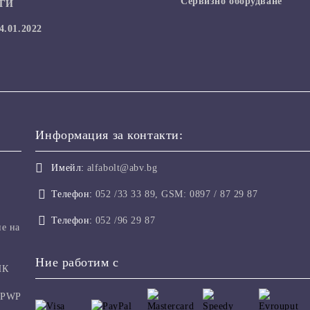
Сервизно оборудване
УГИ
.01.2022
Информация за контакти:
Имейл:
alfabolt@abv.bg
Телефон:
052 /33 33 89, GSM: 0897 / 87 29 87
Телефон:
052 /96 29 87
не на
Ние работим с
ИК
 PWP