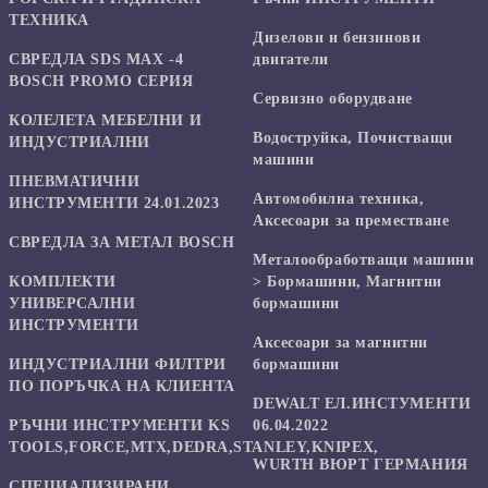
ТЕХНИКА
Дизелови и бензинови
СВРЕДЛА SDS MAX -4
двигатели
BOSCH PROMO СЕРИЯ
Сервизно оборудване
КОЛЕЛЕТА МЕБЕЛНИ И
Водоструйка, Почистващи
ИНДУСТРИАЛНИ
машини
ПНЕВМАТИЧНИ
Автомобилна техника,
ИНСТРУМЕНТИ 24.01.2023
Аксесоари за преместване
СВРЕДЛА ЗА МЕТАЛ BOSCH
Mеталообработващи машини
КОМПЛЕКТИ
> Бормашини, Магнитни
УНИВЕРСАЛНИ
бормашини
ИНСТРУМЕНТИ
Аксесоари за магнитни
ИНДУСТРИАЛНИ ФИЛТРИ
бормашини
ПО ПОРЪЧКА НА КЛИЕНТА
DEWALT ЕЛ.ИНСТУМЕНТИ
РЪЧНИ ИНСТРУМЕНТИ KS
06.04.2022
TOOLS,FORCE,MTX,DEDRA,STANLEY,KNIPEX,
WURTH ВЮРТ ГЕРМАНИЯ
СПЕЦИАЛИЗИРАНИ