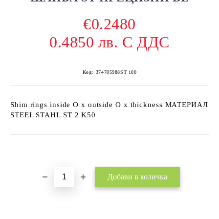
€0.2480
0.4850 лв. С ДДС
Код:
374705988ST 100
Shim rings inside O x outside O x thickness МАТЕРИАЛ
STEEL STAHL ST 2 K50
Добави в желани