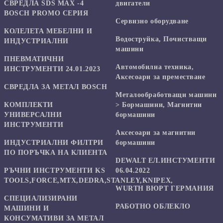
СВРЕДЛА SDS MAX -4
двигатели
BOSCH PROMO СЕРИЯ
Сервизно оборудване
КОЛЕЛЕТА МЕБЕЛНИ И
Водоструйка, Почистващи
ИНДУСТРИАЛНИ
машини
ПНЕВМАТИЧНИ
Автомобилна техника,
ИНСТРУМЕНТИ 24.01.2023
Аксесоари за преместване
СВРЕДЛА ЗА МЕТАЛ BOSCH
Mеталообработващи машини
КОМПЛЕКТИ
> Бормашини, Магнитни
УНИВЕРСАЛНИ
бормашини
ИНСТРУМЕНТИ
Аксесоари за магнитни
ИНДУСТРИАЛНИ ФИЛТРИ
бормашини
ПО ПОРЪЧКА НА КЛИЕНТА
DEWALT ЕЛ.ИНСТУМЕНТИ
РЪЧНИ ИНСТРУМЕНТИ KS
06.04.2022
TOOLS,FORCE,MTX,DEDRA,STANLEY,KNIPEX,
WURTH ВЮРТ ГЕРМАНИЯ
СПЕЦИАЛИЗИРАНИ
РАБОТНО ОБЛЕКЛО
МАШИНИ И
КОНСУМАТИВИ ЗА МЕТАЛ