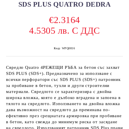
SDS PLUS QUATRO DEDRA
€2.3164
4.5305 лв. С ДДС
Код:
WPQ0816
Свредло Quatro 4РЕЖЕЩИ РЪБА за бетон със захват
SDS PLUS (SDS+). Предназначено за използване с
всички перфоратори със SDS PLUS (SDS+) патронник
за пробиване в бетон, тухли и други строителни
материали. Свредлото се характеризира с двойна
широка вложка, която е дълбоко вградена и запоена в
тялото на свредлото. Използването на двойна вложка
дава възможност на свредлото да преминава по-
ефективно през срещнатата армировка при пробиване
в бетон, като свежда до минимум риска от засядане
на свредлото. Използваният патронник SDS Plus прави