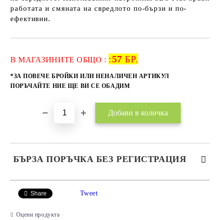
работата и смяната на свредлото по-бързи и по-
ефективни.
:
57
БР.
Добави в желани
В МАГАЗИНИТЕ ОБЩО :
*ЗА ПОВЕЧЕ БРОЙКИ ИЛИ НЕНАЛИЧЕН АРТИКУЛ
ПОРЪЧАЙТЕ НИЕ ЩЕ ВИ СЕ ОБАДИМ
БЪРЗА ПОРЪЧКА БЕЗ РЕГИСТРАЦИЯ
САМО ПОПЪЛНЕТЕ 2 ПОЛЕТА
Tweet
Share
Оцени продукта