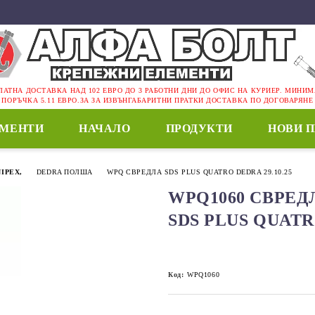
ЛАТНА ДОСТАВКА НАД 102 ЕВРО ДО 3 РАБОТНИ ДНИ ДО ОФИС НА КУРИЕР. МИНИ
ПОРЪЧКА 5.11 ЕВРО.ЗА ЗА ИЗВЪНГАБАРИТНИ ПРАТКИ ДОСТАВКА ПО ДОГОВАРЯНЕ
ЕМЕНТИ
НАЧАЛО
ПРОДУКТИ
НОВИ 
IPEX,
DEDRA ПОЛША
WPQ СВРЕДЛА SDS PLUS QUATRO DEDRA 29.10.25
WPQ1060 СВРЕДЛ
SDS PLUS QUAT
Код:
WPQ1060