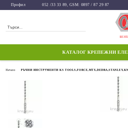
Профил
052 /33 33 89, GSM: 0897 / 87 29 87
БЕЗП
КАТАЛОГ КРЕПЕЖНИ ЕЛ
Начало
РЪЧНИ ИНСТРУМЕНТИ KS TOOLS,FORCE,MTX,DEDRA,STANLEY,KN