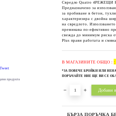
Свредло Quatro 4РЕЖЕЩИ РЪ
Предназначено за използва
за пробиване в бетон, тухл
характеризира с двойна шир
на свредлото. Използването
преминава по-ефективно пр
свежда до минимум риска о
Plus прави работата и смян
:
В МАГАЗИНИТЕ ОБЩО :
Tweet
*ЗА ПОВЕЧЕ БРОЙКИ ИЛИ НЕН
ПОРЪЧАЙТЕ НИЕ ЩЕ ВИ СЕ О
цени продукта
БЪРЗА ПОРЪЧКА Б