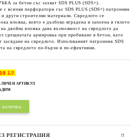
БА за бетон със захват SDS PLUS (SDS+).
не с всички перфоратори със SDS PLUS (SDS+) патронник
и и други строителни материали. Свредлото се
ока вложка, която е дълбоко вградена и запоена в тялото
 на двойна вложка дава възможност на свредлото да
ез срещнатата армировка при пробиване в бетон, като
т засядане на свредлото. Използваният патронник SDS
ата на свредлото по-бързи и по-ефективни.
10
БР.
Добави в желани
АЛИЧЕН АРТИКУЛ
БАДИМ
ЕЗ РЕГИСТРАЦИЯ