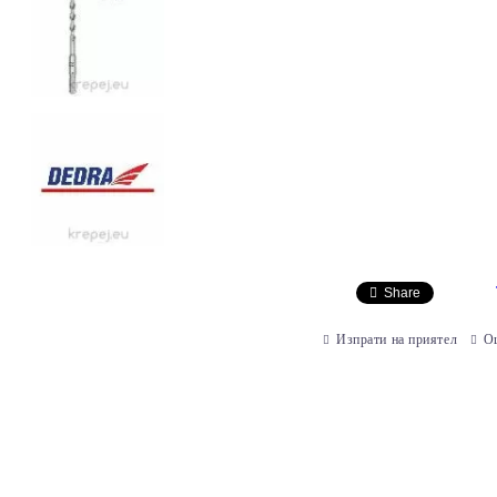
Share
Изпрати на приятел
О