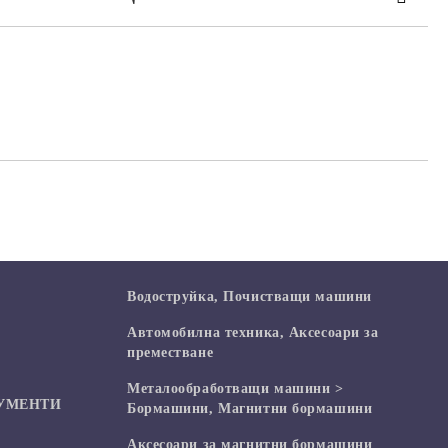
те на работния ден.
Водоструйка, Почистващи машини
Автомобилна техника, Аксесоари за
преместване
Mеталообработващи машини >
УМЕНТИ
Бормашини, Магнитни бормашини
Аксесоари за магнитни бормашини