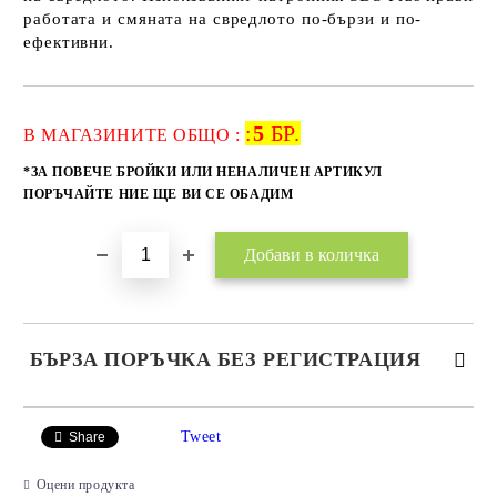
работата и смяната на свредлото по-бързи и по-
ефективни.
:
5
БР.
Добави в желани
В МАГАЗИНИТЕ ОБЩО :
*ЗА ПОВЕЧЕ БРОЙКИ ИЛИ НЕНАЛИЧЕН АРТИКУЛ
ПОРЪЧАЙТЕ НИЕ ЩЕ ВИ СЕ ОБАДИМ
БЪРЗА ПОРЪЧКА БЕЗ РЕГИСТРАЦИЯ
САМО ПОПЪЛНЕТЕ 2 ПОЛЕТА
Tweet
Share
Оцени продукта