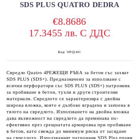
SDS PLUS QUATRO DEDRA
€8.8686
17.3455 лв. С ДДС
Код:
WPQ1441
Свредло Quatro 4РЕЖЕЩИ РЪБА за бетон със захват
SDS PLUS (SDS+). Предназначено за използване с
всички перфоратори със SDS PLUS (SDS+) патронник
за пробиване в бетон, тухли и други строителни
материали. Свредлото се характеризира с двойна
широка вложка, която е дълбоко вградена и запоена в
тялото на свредлото. Използването на двойна вложка
дава възможност на свредлото да преминава по-
ефективно през срещнатата армировка при пробиване
в бетон, като свежда до минимум риска от засядане
на свредлото. Използваният патронник SDS Plus прави