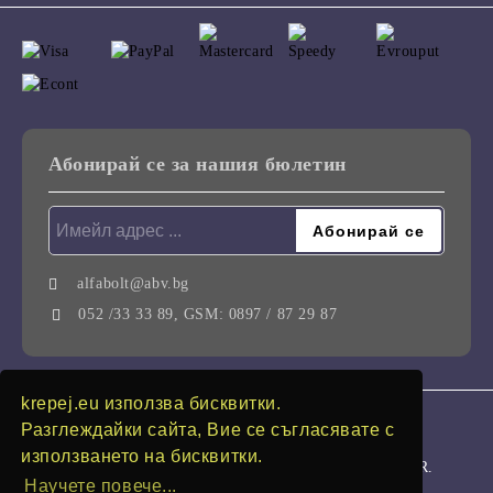
Абонирай се за нашия бюлетин
alfabolt@abv.bg
052 /33 33 89, GSM: 0897 / 87 29 87
krepej.eu използва бисквитки.
GDPR
Разглеждайки сайта, Вие се съгласявате с
използването на бисквитки.
Нашият онлайн магазин е 100% съобразен с GDPR.
Научете повече...