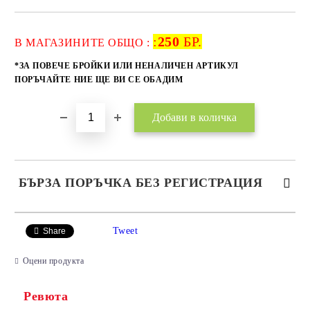
:
250
БР.
Добави в желани
В МАГАЗИНИТЕ ОБЩО :
*ЗА ПОВЕЧЕ БРОЙКИ ИЛИ НЕНАЛИЧЕН АРТИКУЛ
ПОРЪЧАЙТЕ НИЕ ЩЕ ВИ СЕ ОБАДИМ
БЪРЗА ПОРЪЧКА БЕЗ РЕГИСТРАЦИЯ
САМО ПОПЪЛНЕТЕ 2 ПОЛЕТА
Tweet
Share
Оцени продукта
Ревюта
Ние ще се свържем с вас в рамките на работния ден.