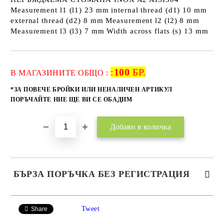
Measurement l1 (l1) 23 mm internal thread (d1) 10 mm
external thread (d2) 8 mm Measurement l2 (l2) 8 mm
Measurement l3 (l3) 7 mm Width across flats (s) 13 mm
:
100
БР.
Добави в желани
В МАГАЗИНИТЕ ОБЩО :
*ЗА ПОВЕЧЕ БРОЙКИ ИЛИ НЕНАЛИЧЕН АРТИКУЛ
ПОРЪЧАЙТЕ НИЕ ЩЕ ВИ СЕ ОБАДИМ
БЪРЗА ПОРЪЧКА БЕЗ РЕГИСТРАЦИЯ
САМО ПОПЪЛНЕТЕ 2 ПОЛЕТА
Tweet
Share