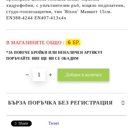
хидрофобни, с уплътнителен ръб, изцяло подплатени,
студо-топлозащитни, тип `Bison` Маншет 15см.
EN388-4244 EN407-413x4x
:
6
БР.
Добави в желани
В МАГАЗИНИТЕ ОБЩО :
*ЗА ПОВЕЧЕ БРОЙКИ ИЛИ НЕНАЛИЧЕН АРТИКУЛ
ПОРЪЧАЙТЕ НИЕ ЩЕ ВИ СЕ ОБАДИМ
БЪРЗА ПОРЪЧКА БЕЗ РЕГИСТРАЦИЯ
САМО ПОПЪЛНЕТЕ 2 ПОЛЕТА
Tweet
Share