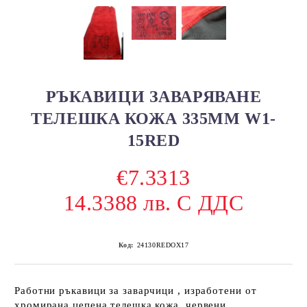
РЪКАВИЦИ ЗАВАРЯВАНЕ
TЕЛЕШКА КОЖА 335MM W1-
15RED
€7.3313
14.3388 лв. С ДДС
Код:
24130REDOX17
Работни ръкавици за заварчици , изработени от
хромирана цепена телешка кожа, червени,