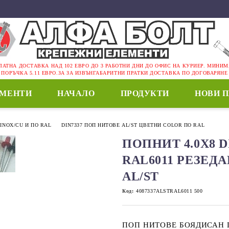
ЛАТНА ДОСТАВКА НАД 102 ЕВРО ДО 3 РАБОТНИ ДНИ ДО ОФИС НА КУРИЕР. МИНИ
ПОРЪЧКА 5.11 ЕВРО.ЗА ЗА ИЗВЪНГАБАРИТНИ ПРАТКИ ДОСТАВКА ПО ДОГОВАРЯНЕ
ЕМЕНТИ
НАЧАЛО
ПРОДУКТИ
НОВИ 
/INOX/CU И ПО RAL
DIN7337 ПОП НИТОВЕ AL/ST ЦВЕТНИ COLOR ПО RAL
ПОПНИТ 4.0Х8 D
RAL6011 РЕЗЕДА
AL/ST
Код:
4087337ALSTRAL6011 500
ПОП НИТОВЕ БОЯДИСАН П