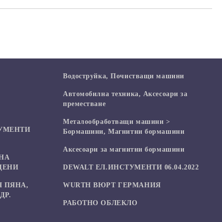
Водоструйка, Почистващи машини
Автомобилна техника, Аксесоари за
преместване
Mеталообработващи машини >
УМЕНТИ
Бормашини, Магнитни бормашини
Аксесоари за магнитни бормашини
НА
ЦЕНИ
DEWALT ЕЛ.ИНСТУМЕНТИ 06.04.2022
 ПЯНА,
WURTH ВЮРТ ГЕРМАНИЯ
ДР.
РАБОТНО ОБЛЕКЛО