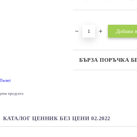
Добави в желани
БЪРЗА ПОРЪЧКА Б
САМО ПОПЪЛНЕТЕ 2 ПОЛЕТА
Tweet
цени продукта
Ние ще се свържем с вас в рамки
КАТАЛОГ ЦЕННИК БЕЗ ЦЕНИ 02.2022