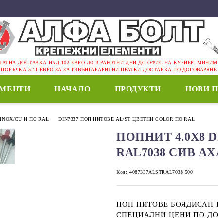
ЛАТНА ДОСТАВКА НАД 102 ЕВРО ДО 3 РАБОТНИ ДНИ ДО ОФИС НА КУРИЕР. МИНИ
ПОРЪЧКА 5.11 ЕВРО.ЗА ЗА ИЗВЪНГАБАРИТНИ ПРАТКИ ДОСТАВКА ПО ДОГОВАРЯНЕ
ЕМЕНТИ
НАЧАЛО
ПРОДУКТИ
НОВИ 
/INOX/CU И ПО RAL
DIN7337 ПОП НИТОВЕ AL/ST ЦВЕТНИ COLOR ПО RAL
ПОПНИТ 4.0Х8 D
RAL7038 СИВ АХ
Код:
4087337ALSTRAL7038 500
ПОП НИТОВЕ БОЯДИСАН П
СПЕЦИАЛНИ ЦЕНИ ПО ДО