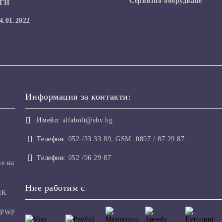
Сервизно оборудване
УГИ
.01.2022
Информация за контакти:
Имейл:
alfabolt@abv.bg
Телефон:
052 /33 33 89, GSM: 0897 / 87 29 87
Телефон:
052 /96 29 87
не на
Ние работим с
ИК
 PWP