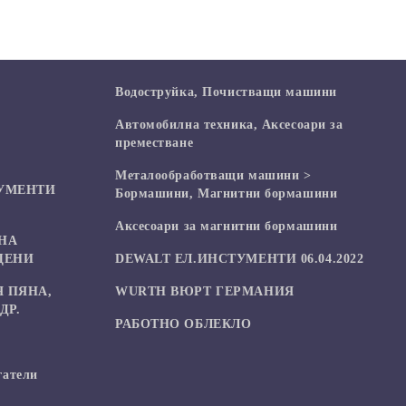
Водоструйка, Почистващи машини
Автомобилна техника, Аксесоари за
преместване
Mеталообработващи машини >
УМЕНТИ
Бормашини, Магнитни бормашини
Аксесоари за магнитни бормашини
НА
ЦЕНИ
DEWALT ЕЛ.ИНСТУМЕНТИ 06.04.2022
 ПЯНА,
WURTH ВЮРТ ГЕРМАНИЯ
ДР.
РАБОТНО ОБЛЕКЛО
гатели