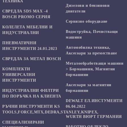
ТЕХНИКА
Дизелови и бензинови
СВРЕДЛА SDS MAX -4
двигатели
BOSCH PROMO СЕРИЯ
Сервизно оборудване
КОЛЕЛЕТА МЕБЕЛНИ И
Водоструйка, Почистващи
ИНДУСТРИАЛНИ
машини
ПНЕВМАТИЧНИ
Автомобилна техника,
ИНСТРУМЕНТИ 24.01.2023
Аксесоари за преместване
СВРЕДЛА ЗА МЕТАЛ BOSCH
Mеталообработващи машини
КОМПЛЕКТИ
> Бормашини, Магнитни
УНИВЕРСАЛНИ
бормашини
ИНСТРУМЕНТИ
Аксесоари за магнитни
ИНДУСТРИАЛНИ ФИЛТРИ
бормашини
ПО ПОРЪЧКА НА КЛИЕНТА
DEWALT ЕЛ.ИНСТУМЕНТИ
РЪЧНИ ИНСТРУМЕНТИ KS
06.04.2022
TOOLS,FORCE,MTX,DEDRA,STANLEY,KNIPEX,
WURTH ВЮРТ ГЕРМАНИЯ
СПЕЦИАЛИЗИРАНИ
РАБОТНО ОБЛЕКЛО