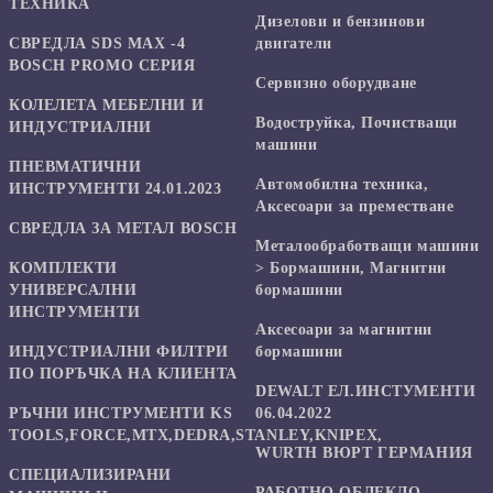
ТЕХНИКА
Дизелови и бензинови
СВРЕДЛА SDS MAX -4
двигатели
BOSCH PROMO СЕРИЯ
Сервизно оборудване
КОЛЕЛЕТА МЕБЕЛНИ И
Водоструйка, Почистващи
ИНДУСТРИАЛНИ
машини
ПНЕВМАТИЧНИ
Автомобилна техника,
ИНСТРУМЕНТИ 24.01.2023
Аксесоари за преместване
СВРЕДЛА ЗА МЕТАЛ BOSCH
Mеталообработващи машини
КОМПЛЕКТИ
> Бормашини, Магнитни
УНИВЕРСАЛНИ
бормашини
ИНСТРУМЕНТИ
Аксесоари за магнитни
ИНДУСТРИАЛНИ ФИЛТРИ
бормашини
ПО ПОРЪЧКА НА КЛИЕНТА
DEWALT ЕЛ.ИНСТУМЕНТИ
РЪЧНИ ИНСТРУМЕНТИ KS
06.04.2022
TOOLS,FORCE,MTX,DEDRA,STANLEY,KNIPEX,
WURTH ВЮРТ ГЕРМАНИЯ
СПЕЦИАЛИЗИРАНИ
РАБОТНО ОБЛЕКЛО