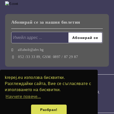
Абонирай се за нашия бюлетин
alfabolt@abv.bg
052 /33 33 89, GSM: 0897 / 87 29 87
krepej.eu използва бисквитки.
GDPR
Разглеждайки сайта, Вие се съгласявате с
използването на бисквитки.
Нашият онлайн магазин е 100% съобразен с GDPR.
Научете повече...
Моите лични данни
Разбрах!