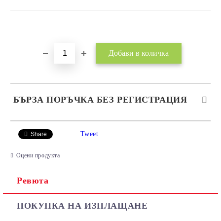
Добави в желани
БЪРЗА ПОРЪЧКА БЕЗ РЕГИСТРАЦИЯ
САМО ПОПЪЛНЕТЕ 2 ПОЛЕТА
Tweet
Share
Оцени продукта
Ревюта
Ние ще се свържем с вас в рамките на работния ден.
ПОКУПКА НА ИЗПЛАЩАНЕ