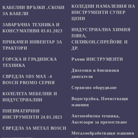
КОЛЕДНИ НАМАЛЕНИЯ НА
КАБЕЛНИ ВРЪЗКИ ,СКОБИ
ИНСТРУМЕНТИ СУПЕР
ЗА КАБЕЛИ
ЦЕНИ
ЗАВАРЪЧНА ТЕХНИКА И
ИНДУСТРИАЛНА ХИМИЯ
КОНСУМАТИВИ 03.01.2023
ПЯНА,
ПРИКАЧЕН ИНВЕНТАР ЗА
СИЛИКОН,СПРЕЙОВЕ И
ТРАКТОРИ
ДР.
ГОРСКА И ГРАДИНСКА
Ръчни ИНСТРУМЕНТИ
ТЕХНИКА
Дизелови и бензинови
СВРЕДЛА SDS MAX -4
двигатели
BOSCH PROMO СЕРИЯ
Сервизно оборудване
КОЛЕЛЕТА МЕБЕЛНИ И
Водоструйка, Почистващи
ИНДУСТРИАЛНИ
машини
ПНЕВМАТИЧНИ
Автомобилна техника,
ИНСТРУМЕНТИ 24.01.2023
Аксесоари за преместване
СВРЕДЛА ЗА МЕТАЛ BOSCH
Mеталообработващи машини