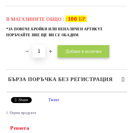
:
100
БР.
Добави в желани
В МАГАЗИНИТЕ ОБЩО :
*ЗА ПОВЕЧЕ БРОЙКИ ИЛИ НЕНАЛИЧЕН АРТИКУЛ
ПОРЪЧАЙТЕ НИЕ ЩЕ ВИ СЕ ОБАДИМ
БЪРЗА ПОРЪЧКА БЕЗ РЕГИСТРАЦИЯ
САМО ПОПЪЛНЕТЕ 2 ПОЛЕТА
Tweet
Share
Оцени продукта
Ревюта
Ние ще се свържем с вас в рамките на работния ден.