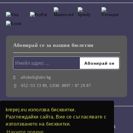
Абонирай се за нашия бюлетин
alfabolt@abv.bg
052 /33 33 89, GSM: 0897 / 87 29 87
krepej.eu използва бисквитки.
GDPR
Разглеждайки сайта, Вие се съгласявате с
използването на бисквитки.
Нашият онлайн магазин е 100% съобразен с GDPR.
Научете повече...