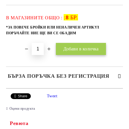
:
8
БР.
Добави в желани
В МАГАЗИНИТЕ ОБЩО :
*ЗА ПОВЕЧЕ БРОЙКИ ИЛИ НЕНАЛИЧЕН АРТИКУЛ
ПОРЪЧАЙТЕ НИЕ ЩЕ ВИ СЕ ОБАДИМ
БЪРЗА ПОРЪЧКА БЕЗ РЕГИСТРАЦИЯ
САМО ПОПЪЛНЕТЕ 2 ПОЛЕТА
Tweet
Share
Оцени продукта
Ревюта
Ние ще се свържем с вас в рамките на работния ден.