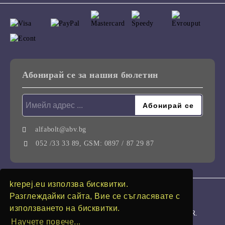
Абонирай се за нашия бюлетин
alfabolt@abv.bg
052 /33 33 89, GSM: 0897 / 87 29 87
krepej.eu използва бисквитки.
GDPR
Разглеждайки сайта, Вие се съгласявате с
използването на бисквитки.
Нашият онлайн магазин е 100% съобразен с GDPR.
Научете повече...