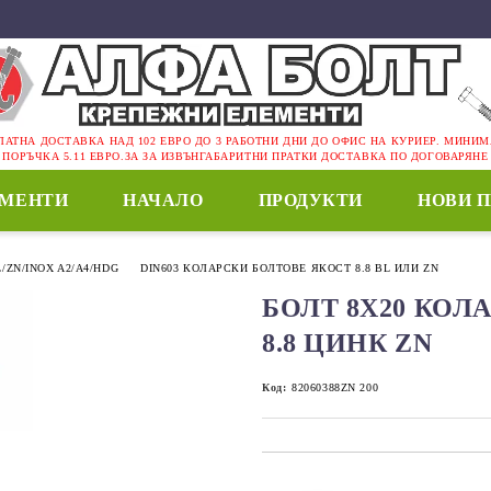
ЛАТНА ДОСТАВКА НАД 102 ЕВРО ДО 3 РАБОТНИ ДНИ ДО ОФИС НА КУРИЕР. МИНИ
ПОРЪЧКА 5.11 ЕВРО.ЗА ЗА ИЗВЪНГАБАРИТНИ ПРАТКИ ДОСТАВКА ПО ДОГОВАРЯНЕ
ЕМЕНТИ
НАЧАЛО
ПРОДУКТИ
НОВИ 
L/ZN/INOX A2/A4/HDG
DIN603 КОЛАРСКИ БОЛТОВЕ ЯКОСТ 8.8 BL ИЛИ ZN
БОЛТ 8Х20 КОЛА
8.8 ЦИНК ZN
Код:
82060388ZN 200
Добави в желани