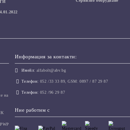
Сервизно оборудване
УГИ
.01.2022
Информация за контакти:
Имейл:
alfabolt@abv.bg
Телефон:
052 /33 33 89, GSM: 0897 / 87 29 87
Телефон:
052 /96 29 87
не на
Ние работим с
ИК
 PWP