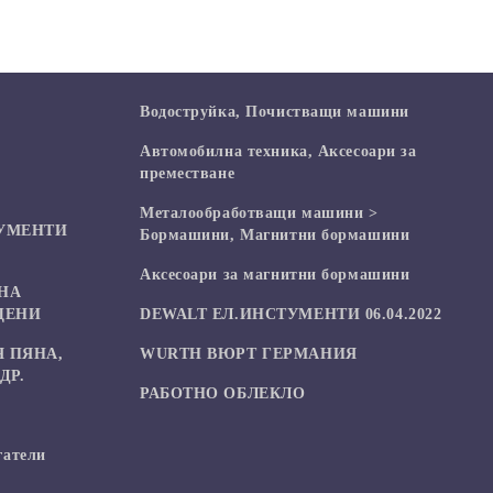
Водоструйка, Почистващи машини
Автомобилна техника, Аксесоари за
преместване
Mеталообработващи машини >
УМЕНТИ
Бормашини, Магнитни бормашини
Аксесоари за магнитни бормашини
НА
ЦЕНИ
DEWALT ЕЛ.ИНСТУМЕНТИ 06.04.2022
 ПЯНА,
WURTH ВЮРТ ГЕРМАНИЯ
ДР.
РАБОТНО ОБЛЕКЛО
гатели