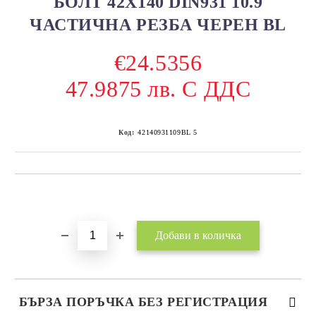
БОЛТ 42Х140 DIN931 10.9
ЧАСТИЧНА РЕЗБА ЧЕРЕН BL
€24.5356
47.9875 лв. С ДДС
Код:
42140931109BL 5
Добави в желани
БЪРЗА ПОРЪЧКА БЕЗ РЕГИСТРАЦИЯ