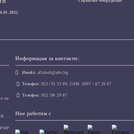
Сервизно оборудване
УГИ
.01.2022
Информация за контакти:
Имейл:
alfabolt@abv.bg
Телефон:
052 /33 33 89, GSM: 0897 / 87 29 87
Телефон:
052 /96 29 87
не на
Ние работим с
ИК
 PWP