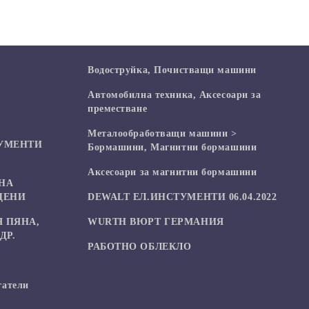
Водоструйка, Почистващи машини
Автомобилна техника, Аксесоари за
преместване
Mеталообработващи машини >
УМЕНТИ
Бормашини, Магнитни бормашини
Аксесоари за магнитни бормашини
НА
ЦЕНИ
DEWALT ЕЛ.ИНСТУМЕНТИ 06.04.2022
 ПЯНА,
WURTH ВЮРТ ГЕРМАНИЯ
ДР.
РАБОТНО ОБЛЕКЛО
гатели