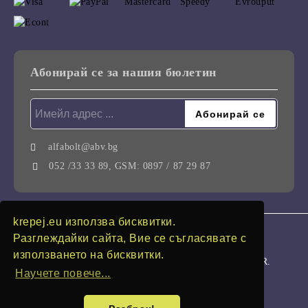
Абонирай се за нашия бюлетин
alfabolt@abv.bg
052 /33 33 89, GSM: 0897 / 87 29 87
krepej.eu използва бисквитки.
GDPR
Разглеждайки сайта, Вие се съгласявате с
използването на бисквитки.
Нашият онлайн магазин е 100% съобразен с GDPR.
Научете повече...
Моите лични данни