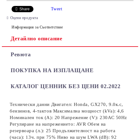
САМО ПОПЪЛНЕТЕ 2 ПОЛЕТА
Tweet
Share
Оцени продукта
Информация за Съответствие
Детайлно описание
Ние ще се свържем с вас в рамките на работния ден.
Ревюта
ПОКУПКА НА ИЗПЛАЩАНЕ
КАТАЛОГ ЦЕННИК БЕЗ ЦЕНИ 02.2022
Технически данни Двигател: Honda, GX270, 9.0к.с,
бензинов, 4-тактов Максимална мощност (kVa): 4,6
Номинален ток (А): 20 Напрежение (V): 230АС 50Hz
Регулиране на напрежението: AVR Обем на
резервоара (л.): 25 Продължителност на работа
(часа): 13ч. при 75% Ниво на шум LWA (dB): 92