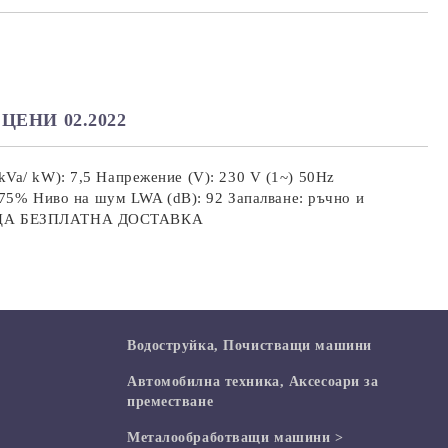
те на работния ден.
ЦЕНИ 02.2022
Va/ kW): 7,5 Напрежение (V): 230 V (1~) 50Hz
и 75% Ниво на шум LWA (dB): 92 Запалване: ръчно и
МЕСЕЦА БЕЗПЛАТНА ДОСТАВКА
Водоструйка, Почистващи машини
Автомобилна техника, Аксесоари за
преместване
Mеталообработващи машини >