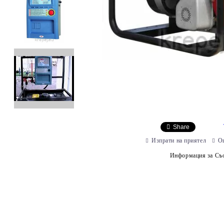
Share
Изпрати на приятел
О
Информация за Съо