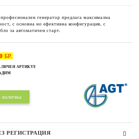
, професионален генератор предлага максимална
ост, с основна но ефективна конфигурация, с
бло за автоматичен старт.
0
БР.
Добави в желани
АЛИЧЕН АРТИКУЛ
БАДИМ
ЕЗ РЕГИСТРАЦИЯ